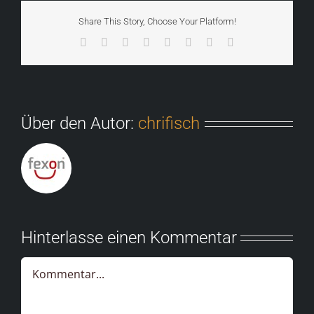
Share This Story, Choose Your Platform!
Facebook
X
Reddit
LinkedIn
Tumblr
Pinterest
Vk
E-
Mail
Über den Autor:
chrifisch
Hinterlasse einen Kommentar
Kommentar