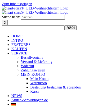
Zum Inhalt springen
Suche nach:
HOME
INTRO
FEATURES
KAUFEN
SERVICE
Bestellvorgang
Versand & Lieferung
Widerruf
Zahlungsweisen
MEIN KONTO
Mein Konto
Warenkorb
Bestellung bestätigen & absenden
Kasse
NEWS
Außen-Schwibbogen.de