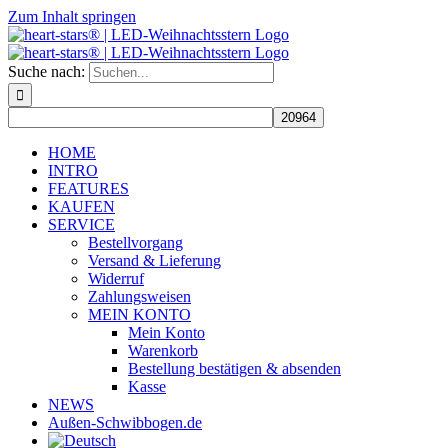
Zum Inhalt springen
Suche nach:
HOME
INTRO
FEATURES
KAUFEN
SERVICE
Bestellvorgang
Versand & Lieferung
Widerruf
Zahlungsweisen
MEIN KONTO
Mein Konto
Warenkorb
Bestellung bestätigen & absenden
Kasse
NEWS
Außen-Schwibbogen.de